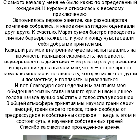
С самого начала у меня не было каких-то определенный
ожиданий. К курсам я относилась к веселому
приключению.
Запомнилось первое занятие, как разношёрстая
компания собралась, и неловким взглядом оценивали
друг друга. К счастью, Марат сумел быстро преодолеть
личные барьеры каждого, и уже к концу чувствовали
себя добрыми приятелями.
Каждый раз мои внутренние чувства испытывались на
прочность: излишняя скромность, неловкость,
неуверенность в действиях — из раза в раз упражнения
и окружение доказывали мне, что я — это не просто
комок комплексов, но личность, которая может от души
и посмеяться, и поплакать, и разозлиться.
И вот, благодаря еженедельным занятиям моя
обыденная жизнь стала намного ярче и насыщеннее,
голова начала лучше работать и голос стал увереннее.
В общей атмосфере принятия мы изучали грани своих
эмоций, грани своего голоса, грани свободы от
предрассудков и собственных страхов — ведь в этом и
состоит суть, в изучении собственных граней.
Спасибо за счастливо проведенное время.