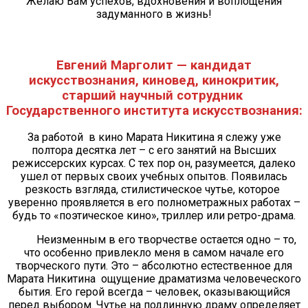
Желаю Вам успехов, вдохновения и воплощения
задуманного в жизнь!
Евгений Марголит — кандидат
искусствознания, киновед, кинокритик,
старший научный сотрудник
Государственного института искусствознания:
За работой в кино Марата Никитина я слежу уже
полтора десятка лет – с его занятий на Высших
режиссерских курсах. С тех пор он, разумеется, далеко
ушел от первых своих учебных опытов. Появилась
резкость взгляда, стилистическое чутье, которое
уверенно проявляется в его полнометражных работах –
будь то «поэтическое кино», триллер или ретро-драма.
Неизменным в его творчестве остается одно – то,
что особенно привлекло меня в самом начале его
творческого пути. Это – абсолютно естественное для
Марата Никитина ощущение драматизма человеческого
бытия. Его герой всегда – человек, оказывающийся
перед выбором. Чутье на подлинную драму определяет