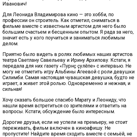
Иванович!
Для Леонида Владимирова кино — это хобби, по
профессии он строитель. Как отметил, сниматься в
фильме вместе с известным артистом для него было
большим счастьем и бесценным опытом. Я рада за него,
значит есть у кого поучиться и заниматься любимым
делом.
Приятно было видеть в ролях любимых наших артистов
театра Светлану Савельеву и Ирину Архипову. Кстати, я
передала для них газету «Пурнӑҫ ҫулӗпе» с интервью. Не
могу не отметить игру Альбины Агеевой с роли девушки
Силимби. Самая настоящая чувашская девушка, будто не
играет, а живет этой ролью. Одновременно и нежная, и
сильная!
Хочу сказать большое спасибо Марату и Леониду, что
нашли время встретиться со зрителями и ответить на
вопросы. Кстати, обсуждение было интересным.
Дорогие друзья, если не успели на премьеру, не стоит
переживать, фильм включен в киноафишу. Не
пропустите! Найдите время сходить вместе с семьёй, не