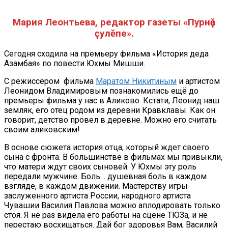
Мария Леонтьева, редактор газеты «Пурнӑҫ
ҫулӗпе».
Сегодня сходила на премьеру фильма «История деда
Азамбая» по повести Юхмы Мишши.
С режиссёром фильма
Маратом Никитиным
и артистом
Леонидом Владимировым познакомились ещё до
премьеры фильма у нас в Аликово. Кстати, Леонид наш
земляк, его отец родом из деревни Кравклавы. Как он
говорит, детство провел в деревне. Можно его считать
своим аликовским!
В основе сюжета история отца, который ждет своего
сына с фронта. В большинстве в фильмах мы привыкли,
что матери ждут своих сыновей. У Юхмы эту роль
передали мужчине. Боль… душевная боль в каждом
взгляде, в каждом движении. Мастерству игры
заслуженного артиста России, народного артиста
Чувашии Василия Павлова можно аплодировать только
стоя. Я не раз видела его работы на сцене ТЮЗа, и не
перестаю восхищаться. Дай бог здоровья Вам, Василий