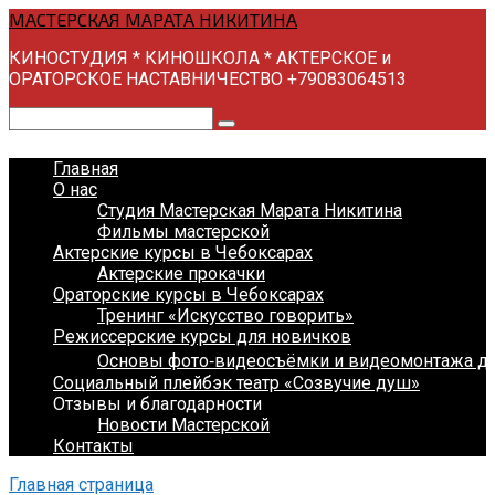
Перейти
МАСТЕРСКАЯ МАРАТА НИКИТИНА
к
КИНОСТУДИЯ * КИНОШКОЛА * АКТЕРСКОЕ и
контенту
ОРАТОРСКОЕ НАСТАВНИЧЕСТВО +79083064513
Поиск:
Главная
О нас
Студия Мастерская Марата Никитина
Фильмы мастерской
Актерские курсы в Чебоксарах
Актерские прокачки
Ораторские курсы в Чебоксарах
Тренинг «Искусство говорить»
Режиссерские курсы для новичков
Основы фото‑видеосъёмки и видеомонтажа д
Социальный плейбэк театр «Созвучие душ»
Отзывы и благодарности
Новости Мастерской
Контакты
Главная страница