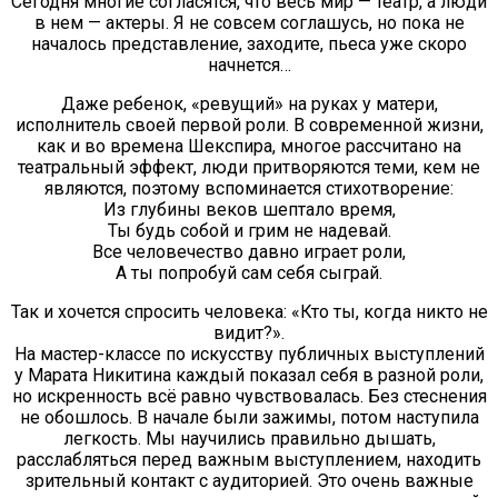
Сегодня многие согласятся, что весь мир — театр, а люди
в нем — актеры. Я не совсем соглашусь, но пока не
началось представление, заходите, пьеса уже скоро
начнется…
Даже ребенок, «ревущий» на руках у матери,
исполнитель своей первой роли. В современной жизни,
как и во времена Шекспира, многое рассчитано на
театральный эффект, люди притворяются теми, кем не
являются, поэтому вспоминается стихотворение:
Из глубины веков шептало время,
Ты будь собой и грим не надевай.
Все человечество давно играет роли,
А ты попробуй сам себя сыграй.
Так и хочется спросить человека: «Кто ты, когда никто не
видит?».
На мастер-классе по искусству публичных выступлений
у Марата Никитина каждый показал себя в разной роли,
но искренность всё равно чувствовалась. Без стеснения
не обошлось. В начале были зажимы, потом наступила
легкость. Мы научились правильно дышать,
расслабляться перед важным выступлением, находить
зрительный контакт с аудиторией. Это очень важные