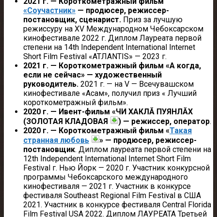
2021 г. — Короткометражный фильм
«Соучастник»
— продюсер, режиссер-
постановщик, сценарист.
Приз за лучшую
режиссуру на XV Международном Чебоксарском
кинофестивале 2022 г. Диплом Лауреата первой
степени на 14th Independent International Internet
Short Film Festival «ATЛАNТIS» — 2023 г.
2021 г. — Короткометражный фильм «А когда,
если не сейчас» — художественный
руководитель.
2021 г. — на V — Всечувашском
кинофестивале «Асам», получил приз « Лучший
короткометражный фильм».
2020 г. — Ивент-фильм «ЧИ ХАКЛĂ ПУЯНЛĂХ
(ЗОЛОТАЯ КЛАДОВАЯ
) — режиссер, оператор
.
2020 г. — Короткометражный фильм «
Такая
странная любовь
» — продюсер, режиссер-
постановщик
. Диплом лауреата первой степени на
12th Independent International Internet Short Film
Festival г. Нью Йорк — 2020 г. Участник конкурсной
программы Чебоксарского международного
кинофестиваля — 2021 г. Участник в конкурсе
фестиваля Southeast Regional Film Festival в США
2021. Участник в конкурсе фестиваля Central Florida
Film Festival USA 2022. Диплом ЛАУРЕАТА Третьей