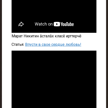
Марат Никитин ăсталăх класĕ ирттерчĕ
Статья:
Впусти в свое сердце любовь!