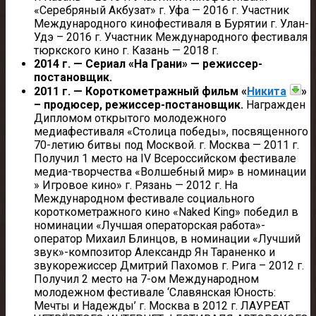
«Серебряный Акбузат» г. Уфа — 2016 г. Участник
Международного кинофестиваля в Бурятии г. Улан-
Удэ – 2016 г. Участник Международного фестиваля
тюркского кино г. Казань — 2018 г.
2014 г. — Сериал «На Грани» — режиссер-
постановщик.
2011 г. — Короткометражный фильм «
Никита
»
– продюсер, режиссер-постановщик.
Награжден
Дипломом открытого молодежного
медиафестиваля «Столица победы», посвященного
70-летию битвы под Москвой. г. Москва — 2011 г.
Получил 1 место на IV Всероссийском фестивале
медиа-творчества «Волшебный мир» в номинации
» Игровое кино» г. Рязань — 2012 г. На
Международном фестивале социального
короткометражного кино «Naked King» победил в
номинации «Лучшая операторская работа»-
оператор Михаил Блинцов, в номинации «Лучший
звук»-композитор Александр Ян Тараненко и
звукорежиссер Дмитрий Пахомов г. Рига – 2012 г.
Получил 2 место на 7-ом Международном
молодежном фестивале ‘Славянская Юность:
Мечты и Надежды’ г. Москва в 2012 г. ЛАУРЕАТ