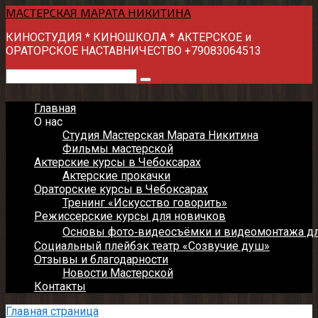
Перейти
МАСТЕРСКАЯ МАРАТА НИКИТИНА
к
КИНОСТУДИЯ * КИНОШКОЛА * АКТЕРСКОЕ и
контенту
ОРАТОРСКОЕ НАСТАВНИЧЕСТВО +79083064513
Поиск:
Главная
О нас
Студия Мастерская Марата Никитина
Фильмы мастерской
Актерские курсы в Чебоксарах
Актерские прокачки
Ораторские курсы в Чебоксарах
Тренинг «Искусство говорить»
Режиссерские курсы для новичков
Основы фото‑видеосъёмки и видеомонтажа д
Социальный плейбэк театр «Созвучие душ»
Отзывы и благодарности
Новости Мастерской
Контакты
Главная страница