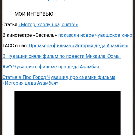
МОИ ИНТЕРВЬЮ
Статья
«Мотор, хлопушка, снято!»
В кинотеатре «Сеспель»
показали новое чувашское кино
ТАСС о нас:
Премьера фильма «История деда Азамбая».
В Чувашии сняли фильм по повести Михаила Юхмы
АиФ Чувашия о фильме про деда Азамбая
Статья в Про Город Чувашия, про съемки фильма
«История деда Азамбая»