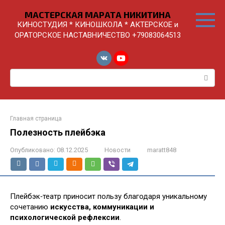
Перейти
МАСТЕРСКАЯ МАРАТА НИКИТИНА
к
КИНОСТУДИЯ * КИНОШКОЛА * АКТЕРСКОЕ и
контенту
ОРАТОРСКОЕ НАСТАВНИЧЕСТВО +79083064513
Поиск:
Главная страница
Полезность плейбэка
Опубликовано:
08.12.2025
Новости
maratt848
Плейбэк‑театр приносит пользу благодаря уникальному
сочетанию
искусства, коммуникации и
психологической рефлексии
.