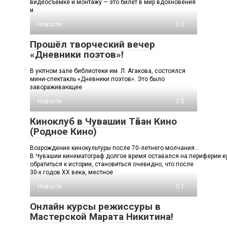
видеосъемке и монтажу — это билет в мир вдохновения
и
Новости
0
Прошёл творческий вечер
«Дневники поэтов»!
В уютном зале библиотеки им. Л. Агакова, состоялся
мини-спектакль «Дневники поэтов». Это было
завораживающее
Новости
0
Киноклуб в Чувашии Тӑван Кино
(Родное Кино)
Возрождение кинокультуры после 70‑летнего молчания…
В Чувашии кинематограф долгое время оставался на периферии ку
обратиться к истории, становиться очевидно, что после
30-х годов ХХ века, местное
Новости
1
Онлайн курсы режиссуры в
Мастерской Марата Никитина!